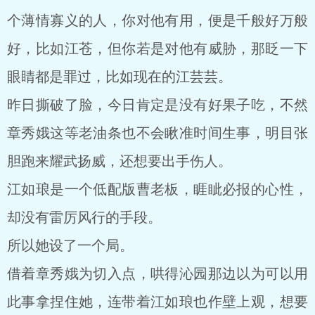
个薄情寡义的人，你对他有用，便是千般好万般
好，比如江苍，但你若是对他有威胁，那眨一下
眼睛都是罪过，比如现在的江芸芸。
昨日撕破了脸，今日肯定是没有好果子吃，不然
章秀娥这等老油条也不会瞅准时间生事，明目张
胆跑来耀武扬威，还想要出手伤人。
江如琅是一个低配版曹老板，睚眦必报的心性，
却没有雷厉风行的手段。
所以她设了一个局。
借着章秀娥为切入点，哄得沁园那边以为可以用
此事拿捏住她，连带着江如琅也作壁上观，想要