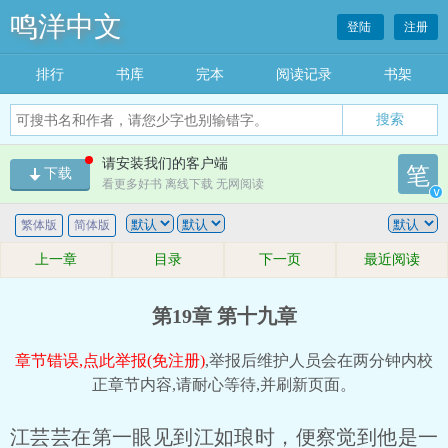
鸣洋中文
登陆
注册
排行
书库
完本
阅读记录
书架
搜索
请安装我们的客户端
笔
下载
看更多好书 离线下载 无网阅读
v
繁体版
简体版
上一章
目录
下一页
最近阅读
第19章 第十九章
章节错误,点此举报(免注册)
,举报后维护人员会在两分钟内校
正章节内容,请耐心等待,并刷新页面。
江芸芸在第一眼见到江如琅时，便察觉到他是一