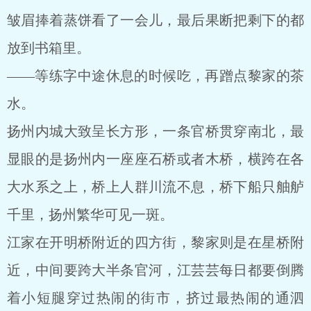
皱眉捧着蒸饼看了一会儿，最后果断把剩下的都
放到书箱里。
——等练字中途休息的时候吃，再蹭点黎家的茶
水。
扬州内城大致呈长方形，一条官桥贯穿南北，最
显眼的是扬州内一座座石桥或者木桥，横跨在各
大水系之上，桥上人群川流不息，桥下船只舳舻
千里，扬州繁华可见一斑。
江家在开明桥附近的四方街，黎家则是在星桥附
近，中间要跨大半条官河，江芸芸每日都要倒腾
着小短腿穿过热闹的街市，挤过最热闹的通泗