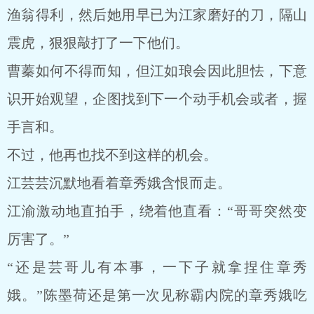
渔翁得利，然后她用早已为江家磨好的刀，隔山
震虎，狠狠敲打了一下他们。
曹蓁如何不得而知，但江如琅会因此胆怯，下意
识开始观望，企图找到下一个动手机会或者，握
手言和。
不过，他再也找不到这样的机会。
江芸芸沉默地看着章秀娥含恨而走。
江渝激动地直拍手，绕着他直看：“哥哥突然变
厉害了。”
“还是芸哥儿有本事，一下子就拿捏住章秀
娥。”陈墨荷还是第一次见称霸内院的章秀娥吃