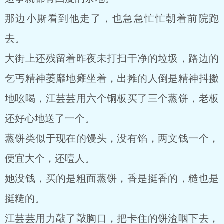
那边小厮看到他走了，也急急忙忙朝着前院跑
去。
大街上还残留着昨夜未打扫干净的垃圾，路边的
乞丐精神萎靡地瘫坐着，出摊的人倒是精神抖擞
地吆喝，江芸芸用六个铜板买了三个蒸饼，老板
还好心地送了一个。
蒸饼类似于现在的馒头，没有馅，两文钱一个，
便宜大个，还噎人。
她没钱，买的是粗面蒸饼，香是挺香的，糙也是
挺糙的。
江芸芸用力敲了敲胸口，把卡住的饼渣咽下去，