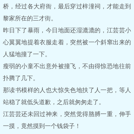
桥，经过各大府衙，最后穿过梓潼祠，才能走到
黎家所在的三才街。
昨日下了暴雨，今日地面还湿漉漉的，江芸芸小
心翼翼地提着衣服走着，突然被一个斜窜出来的
人猛地撞了一下。
瘦弱的小童不出意外被撞飞，不由得惊恐地往前
扑腾了几下。
那读书模样的人也大惊失色地扶了人一把，等人
站稳了就低头道歉，之后就匆匆走了。
江芸芸还未回过神来，突然觉得胳膊一重，伸手
一摸，竟然摸到一个钱袋子！