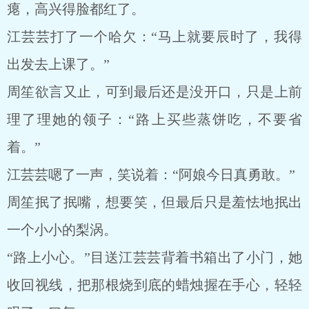
瘪，高兴得脸都红了。
江芸芸打了一个哈欠：“马上就要辰时了，我得
出发去上课了。”
周笙欲言又止，可到最后还是没开口，只是上前
理了理她的领子：“路上买些蒸饼吃，不要省
着。”
江芸芸嗯了一声，笑说着：“阿娘今日真勇敢。”
周笙抿了抿嘴，想要笑，但最后只是羞怯地抿出
一个小小的梨涡。
“路上小心。”目送江芸芸背着书箱出了小门，她
收回视线，把那根烧到底的蜡烛握在手心，轻轻