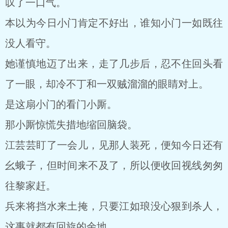
叹了一口气。
本以为今日小门肯定不好出，谁知小门一如既往
没人看守。
她谨慎地迈了出来，走了几步后，忍不住回头看
了一眼，却冷不丁和一双贼溜溜的眼睛对上。
是这扇小门的看门小厮。
那小厮惊慌失措地缩回脑袋。
江芸芸盯了一会儿，见那人装死，便知今日还有
幺蛾子，但时间来不及了，所以便收回视线匆匆
往黎家赶。
兵来将挡水来土掩，只要江如琅没心狠到杀人，
这事就都有回旋的余地。